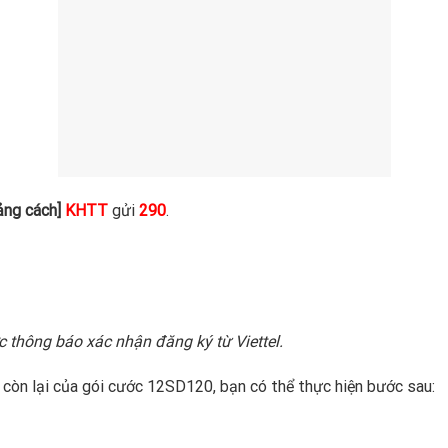
ảng cách]
KHTT
gửi
290
.
SOẠN TIN NHẮN
c thông báo xác nhận đăng ký từ Viettel.
 còn lại của gói cước 12SD120, bạn có thể thực hiện bước sau: