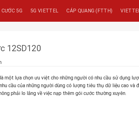
I CƯỚC 5G
5G VIETTEL
CÁP QUANG (FTTH)
VIETTE
ớc 12SD120
m
là một lựa chọn ưu việt cho những người có nhu cầu sử dụng lượ
nhu cầu của những người dùng có lượng tiêu thụ dữ liệu cao và đò
không phải lo lắng về việc nạp thêm gói cước thường xuyên.